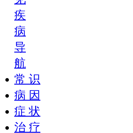
疾
病
导
航
常 识
病 因
症 状
治 疗