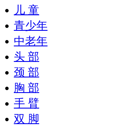
儿 童
青少年
中老年
头 部
颈 部
胸 部
手 臂
双 脚