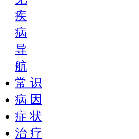
疾
病
导
航
常 识
病 因
症 状
治 疗