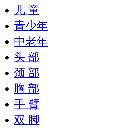
儿 童
青少年
中老年
头 部
颈 部
胸 部
手 臂
双 脚