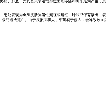
节疼痛、肿胀，尤其是关节活动部位出现疼痛和肿胀最为严重，
型，患处表现为全身皮肤弥漫性潮红或暗红，肿胀或伴有渗出，
，极易造成死亡。由于皮损面积大，细菌易于侵入，会导致败血