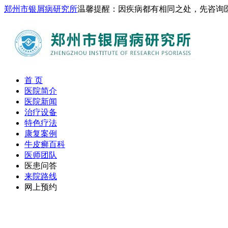
郑州市银屑病研究所
温馨提醒：因疾病都有相同之处，先咨询
首 页
医院简介
医院新闻
治疗设备
特色疗法
康复案例
牛皮癣百科
医师团队
医患问答
来院路线
网上预约