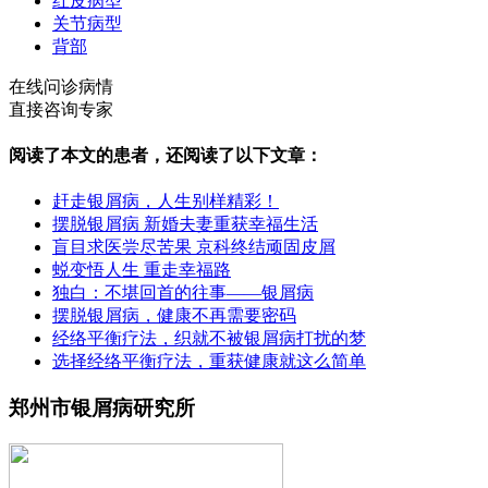
红皮病型
关节病型
背部
在线问诊病情
直接咨询专家
阅读了本文的患者，还阅读了以下文章：
赶走银屑病，人生别样精彩！
摆脱银屑病 新婚夫妻重获幸福生活
盲目求医尝尽苦果 京科终结顽固皮屑
蜕变悟人生 重走幸福路
独白：不堪回首的往事——银屑病
摆脱银屑病，健康不再需要密码
经络平衡疗法，织就不被银屑病打扰的梦
选择经络平衡疗法，重获健康就这么简单
郑州市银屑病研究所