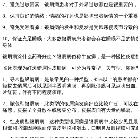
7、避免过敏因素：银屑病患者对于外界过敏源也是很重要的
8、保持良好的情绪：情绪的好坏也是影响患者病情的一个重
9、避免受潮着凉：银屑病的发生和复发是受风寒侵袭而导致
10、保证充足睡眠：大多数银屑病患者都会存在睡眠不足的
身体
银屑病涂什么药膏好使？银屑病俗称牛皮癣，是一种慢性炎症
临床表现为红斑鳞屑性皮肤病，可分为寻常型、关节型、脓疱
1、寻常型银屑病：是最常见的一种类型，95%以上的患者都
轻揭去鳞屑后可以见到半透明薄膜，再刮除薄膜可见点状出血
片红斑，伴有不同程度瘙痒。
2、脓包型银屑病：此类型的银屑病发病部位比较广泛，可以
痛感，皮损呈全身散在或密集分布，皮损表面有大量的鳞屑。
3、红皮病型银屑病：这种类型银屑病是银屑病中比较少见且最
根部和脐部因肿胀而使表皮剥脱和渗出，口咽鼻及眼结膜可充