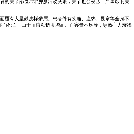
患者的关节部位常常肿胀活动受限，关节也会变形，严重影响关
表面覆有大量麸皮样鳞屑。患者伴有头痛、发热、畏寒等全身不
症而死亡；由于血液粘稠度增高、血容量不足等，导致心力衰竭