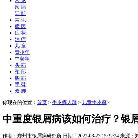
常 见
疾 病
导 航
常 识
病 因
症 状
治 疗
儿 童
青少年
中老年
头 部
颈 部
胸 部
手 臂
双 脚
你现在的位置：
首页
>
牛皮癣人群
>
儿童牛皮癣
>
中重度银屑病该如何治疗？银
作者：郑州市银屑病研究所 日期：2022-08-27 15:32:24 