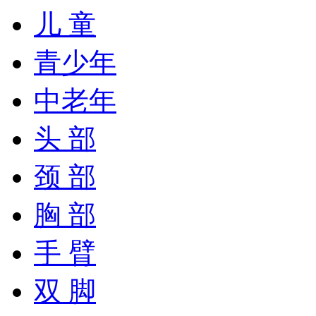
儿 童
青少年
中老年
头 部
颈 部
胸 部
手 臂
双 脚