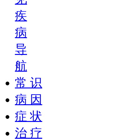
疾
病
导
航
常 识
病 因
症 状
治 疗