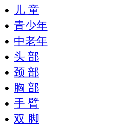
儿 童
青少年
中老年
头 部
颈 部
胸 部
手 臂
双 脚