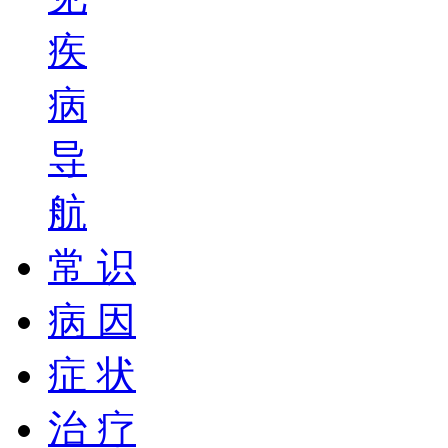
疾
病
导
航
常 识
病 因
症 状
治 疗