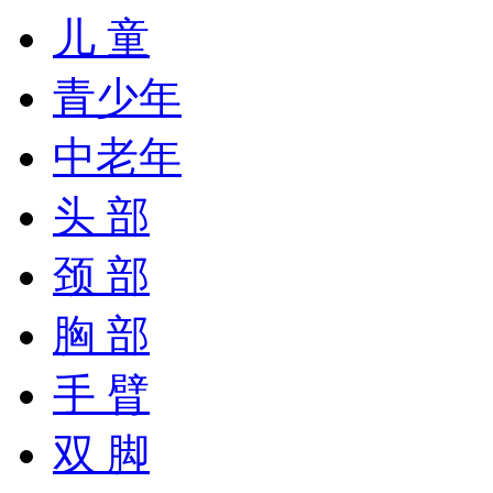
儿 童
青少年
中老年
头 部
颈 部
胸 部
手 臂
双 脚