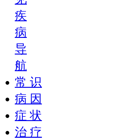
疾
病
导
航
常 识
病 因
症 状
治 疗