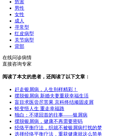
危害
男性
女性
成人
寻常型
红皮病型
关节病型
背部
在线问诊病情
直接咨询专家
阅读了本文的患者，还阅读了以下文章：
赶走银屑病，人生别样精彩！
摆脱银屑病 新婚夫妻重获幸福生活
盲目求医尝尽苦果 京科终结顽固皮屑
蜕变悟人生 重走幸福路
独白：不堪回首的往事——银屑病
摆脱银屑病，健康不再需要密码
经络平衡疗法，织就不被银屑病打扰的梦
选择经络平衡疗法，重获健康就这么简单