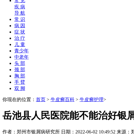
常 见
疾 病
导 航
常 识
病 因
症 状
治 疗
儿 童
青少年
中老年
头 部
颈 部
胸 部
手 臂
双 脚
你现在的位置：
首页
>
牛皮癣百科
>
牛皮癣护理
>
岳池县人民医院能不能治好银
作者：郑州市银屑病研究所 日期：2022-06-02 10:49:52 