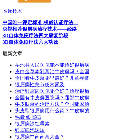
临床技术
中国唯一评定标准 权威认证疗法—
央视推荐银屑病治疗技术——经络
3D自体免疫疗法四大康复阶段
3D自体免疫疗法六大功效
最新文章
岳池县人民医院能不能治好银屑病
皮白金草本乳膏治牛皮癣吗？全国
全国看牛皮癣哪里最好？儿童寻常
银屑病性关节炎常累及
治疗银屑病医院哪个好？治疗银屑
全国有牛皮癣医院吗？腿部牛皮癣
牛皮肤癣的治疗方法？全国哪家治
头皮型银屑病用什么药？牛皮癣的
毛囊 银屑病
银屑病涂红霉素
银屑病泡沫尿
银屑病中药药膏大全？