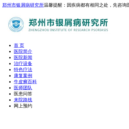
郑州市银屑病研究所
温馨提醒：因疾病都有相同之处，先咨询
首 页
医院简介
医院新闻
治疗设备
特色疗法
康复案例
牛皮癣百科
医师团队
医患问答
来院路线
网上预约