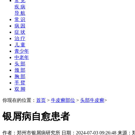
常 见
疾 病
导 航
常 识
病 因
症 状
治 疗
儿 童
青少年
中老年
头 部
颈 部
胸 部
手 臂
双 脚
你现在的位置：
首页
>
牛皮癣部位
>
头部牛皮癣
>
银屑病自愈患者
作者：郑州市银屑病研究所 日期：2024-07-03 09:26:48 