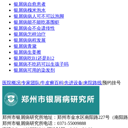
银屑病自愈患者
银屑病槐米泡水
银屑病病人可不可以泡脚
银屑病能不能吃基围虾
银屑病会不会遗传性
银屑病怎样治疗
银屑病病程发展
银屑病青黛
银屑病生姜擦
银屑病吃B1还是B12
银屑病不吃药可以生孩子吗
银屑病可用的染发剂
医院概况
|
专家团队
|
牛皮癣百科
|
先进设备
|
来院路线
|
预约挂号
郑州市银屑病研究所地址：郑州市金水区南阳路227号（南阳
郑州市银屑病研究所电话：0371-55009888