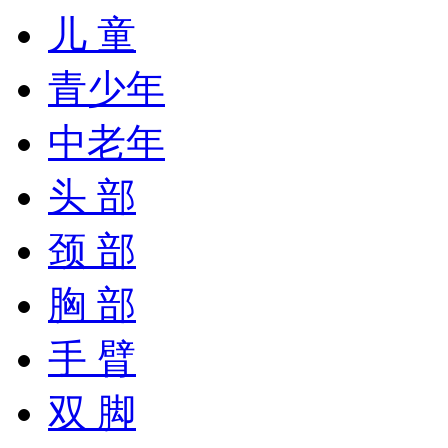
儿 童
青少年
中老年
头 部
颈 部
胸 部
手 臂
双 脚