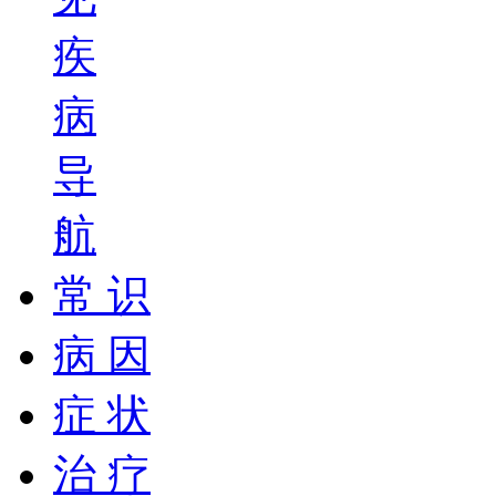
疾
病
导
航
常 识
病 因
症 状
治 疗