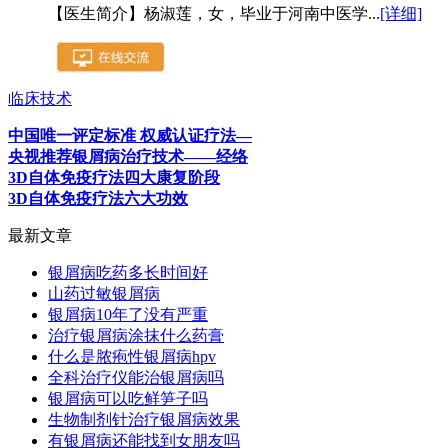
【医生简介】杨淑莲，女，毕业于河南中医学...
[详细]
临床技术
中国唯一评定标准 权威认证疗法—
央视推荐银屑病治疗技术——经络
3D自体免疫疗法四大康复阶段
3D自体免疫疗法六大功效
最新文章
银屑病吃药多长时间好
山药过敏银屑病
银屑病10年了没有严重
治疗银屑病涂抹什么药膏
什么是脓疱性银屑病hpv
全科治疗仪能治银屑病吗
银屑病可以吃鲜笋子吗
生物制剂针治疗银屑病效果
有银屑病还能找到女朋友吗