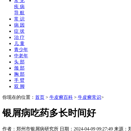
常 见
疾 病
导 航
常 识
病 因
症 状
治 疗
儿 童
青少年
中老年
头 部
颈 部
胸 部
手 臂
双 脚
你现在的位置：
首页
>
牛皮癣百科
>
牛皮癣常识
>
银屑病吃药多长时间好
作者：郑州市银屑病研究所 日期：2024-04-09 09:27:49 