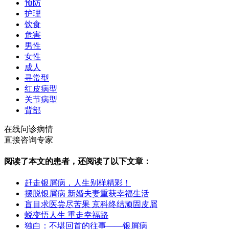
预防
护理
饮食
危害
男性
女性
成人
寻常型
红皮病型
关节病型
背部
在线问诊病情
直接咨询专家
阅读了本文的患者，还阅读了以下文章：
赶走银屑病，人生别样精彩！
摆脱银屑病 新婚夫妻重获幸福生活
盲目求医尝尽苦果 京科终结顽固皮屑
蜕变悟人生 重走幸福路
独白：不堪回首的往事——银屑病