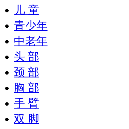
儿 童
青少年
中老年
头 部
颈 部
胸 部
手 臂
双 脚