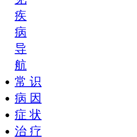
疾
病
导
航
常 识
病 因
症 状
治 疗