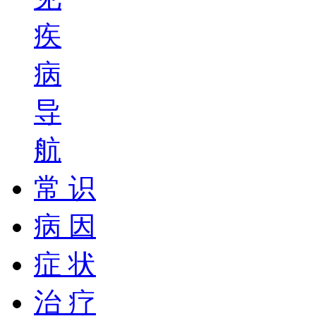
疾
病
导
航
常 识
病 因
症 状
治 疗