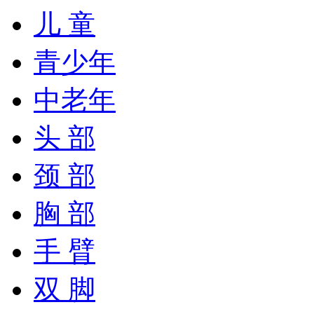
儿 童
青少年
中老年
头 部
颈 部
胸 部
手 臂
双 脚