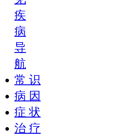
疾
病
导
航
常 识
病 因
症 状
治 疗