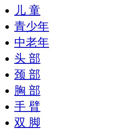
儿 童
青少年
中老年
头 部
颈 部
胸 部
手 臂
双 脚