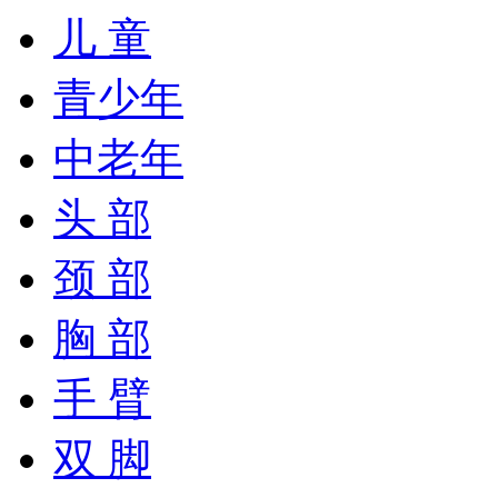
儿 童
青少年
中老年
头 部
颈 部
胸 部
手 臂
双 脚