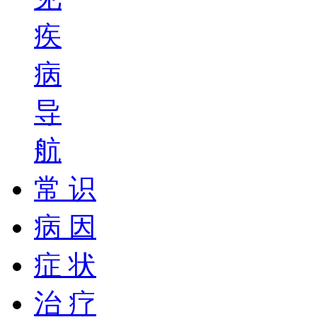
疾
病
导
航
常 识
病 因
症 状
治 疗