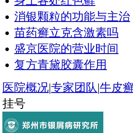
身上各处红色藓
消银颗粒的功能与主治
苗药癣立克含激素吗
盛京医院的营业时间
复方青黛胶囊作用
医院概况
|
专家团队
|
牛皮
挂号