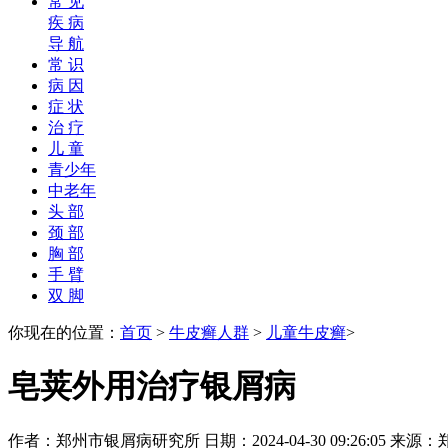
常 见
疾 病
导 航
常 识
病 因
症 状
治 疗
儿 童
青少年
中老年
头 部
颈 部
胸 部
手 臂
双 脚
你现在的位置：
首页
>
牛皮癣人群
>
儿童牛皮癣
>
皂荚外用治疗银屑病
作者：郑州市银屑病研究所 日期：2024-04-30 09:26:05 