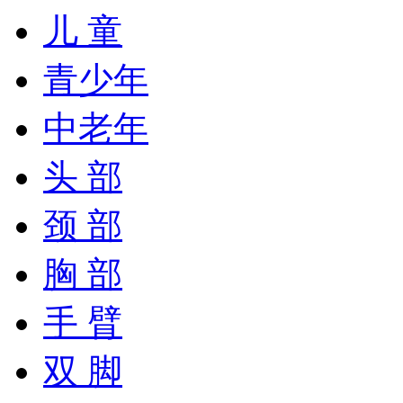
儿 童
青少年
中老年
头 部
颈 部
胸 部
手 臂
双 脚