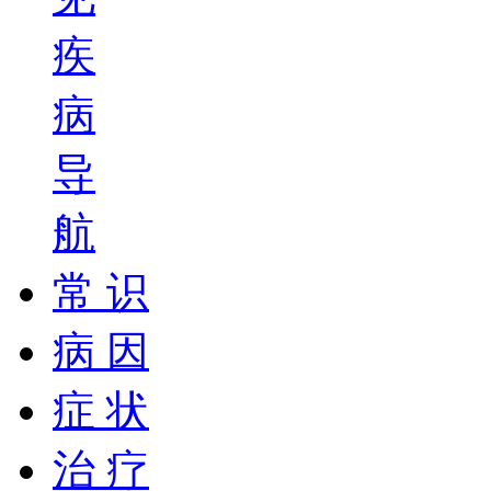
疾
病
导
航
常 识
病 因
症 状
治 疗