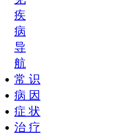
疾
病
导
航
常 识
病 因
症 状
治 疗