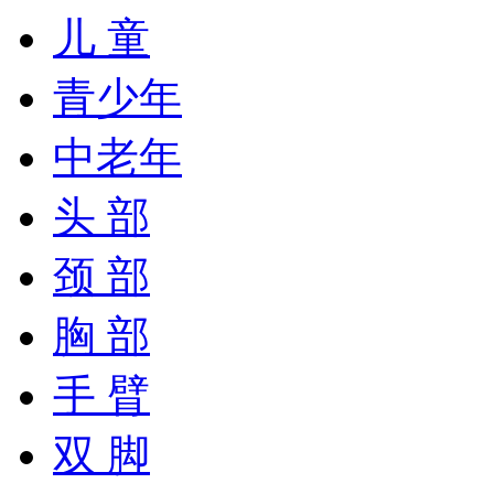
儿 童
青少年
中老年
头 部
颈 部
胸 部
手 臂
双 脚