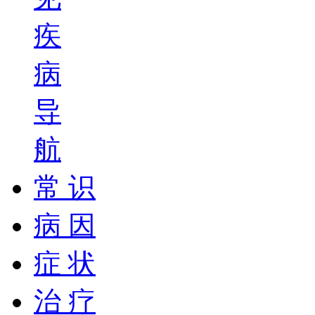
疾
病
导
航
常 识
病 因
症 状
治 疗