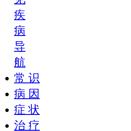
疾
病
导
航
常 识
病 因
症 状
治 疗