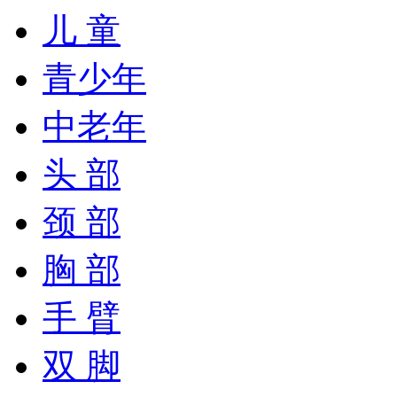
儿 童
青少年
中老年
头 部
颈 部
胸 部
手 臂
双 脚