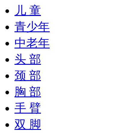
儿 童
青少年
中老年
头 部
颈 部
胸 部
手 臂
双 脚