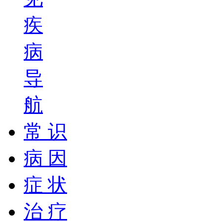
疾
病
导
航
常 识
病 因
症 状
治 疗