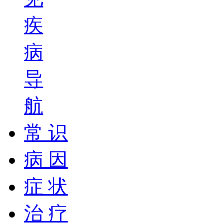
疾
病
导
航
常 识
病 因
症 状
治 疗