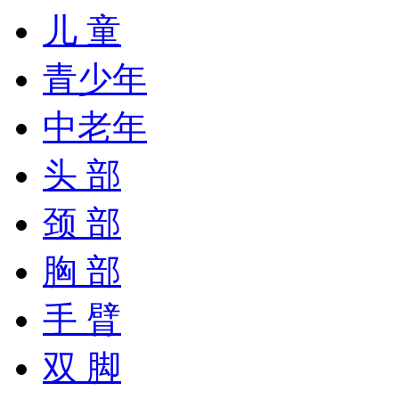
儿 童
青少年
中老年
头 部
颈 部
胸 部
手 臂
双 脚