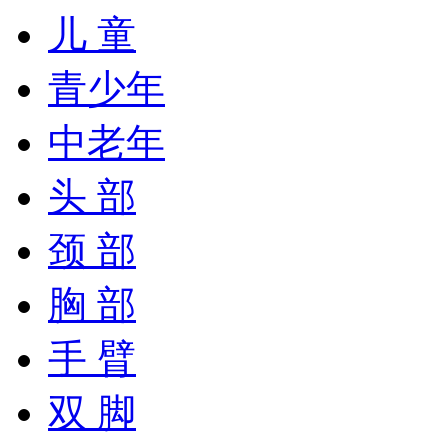
儿 童
青少年
中老年
头 部
颈 部
胸 部
手 臂
双 脚