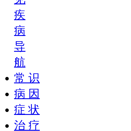
疾
病
导
航
常 识
病 因
症 状
治 疗