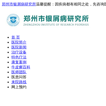
郑州市银屑病研究所
温馨提醒：因疾病都有相同之处，先咨询
首 页
医院简介
医院新闻
治疗设备
特色疗法
康复案例
牛皮癣百科
医师团队
医患问答
来院路线
网上预约