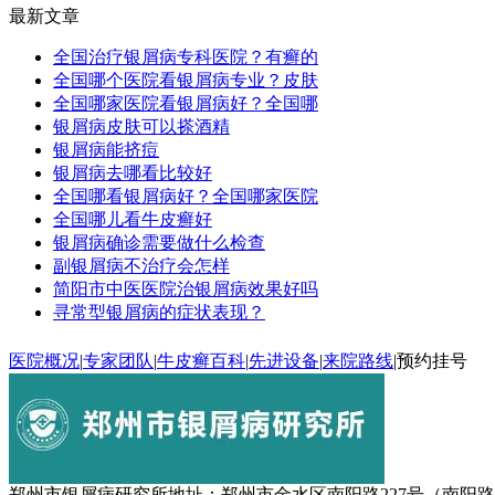
最新文章
全国治疗银屑病专科医院？有癣的
全国哪个医院看银屑病专业？皮肤
全国哪家医院看银屑病好？全国哪
银屑病皮肤可以搽酒精
银屑病能挤痘
银屑病去哪看比较好
全国哪看银屑病好？全国哪家医院
全国哪儿看牛皮癣好
银屑病确诊需要做什么检查
副银屑病不治疗会怎样
简阳市中医医院治银屑病效果好吗
寻常型银屑病的症状表现？
医院概况
|
专家团队
|
牛皮癣百科
|
先进设备
|
来院路线
|
预约挂号
郑州市银屑病研究所地址：郑州市金水区南阳路227号（南阳