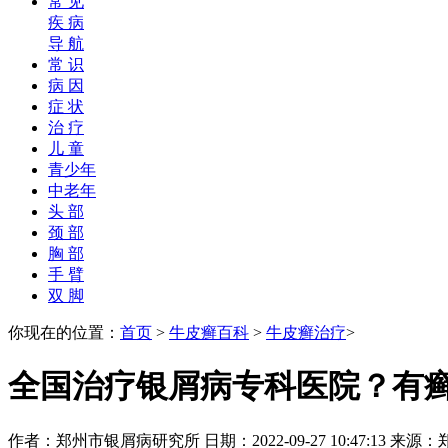
常 见
疾 病
导 航
常 识
病 因
症 状
治 疗
儿 童
青少年
中老年
头 部
颈 部
胸 部
手 臂
双 脚
你现在的位置：
首页
>
牛皮癣百科
>
牛皮癣治疗
>
全国治疗银屑病专科医院？有
作者：郑州市银屑病研究所 日期：2022-09-27 10:47:13 