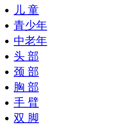
儿 童
青少年
中老年
头 部
颈 部
胸 部
手 臂
双 脚