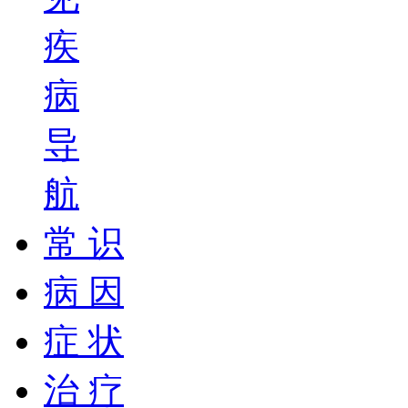
疾
病
导
航
常 识
病 因
症 状
治 疗