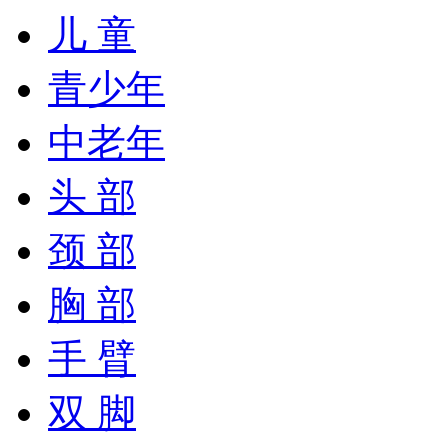
儿 童
青少年
中老年
头 部
颈 部
胸 部
手 臂
双 脚