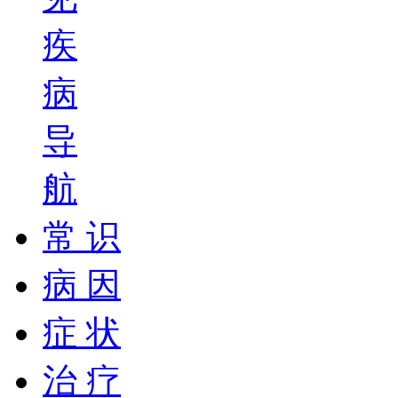
疾
病
导
航
常 识
病 因
症 状
治 疗