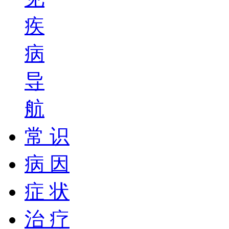
疾
病
导
航
常 识
病 因
症 状
治 疗