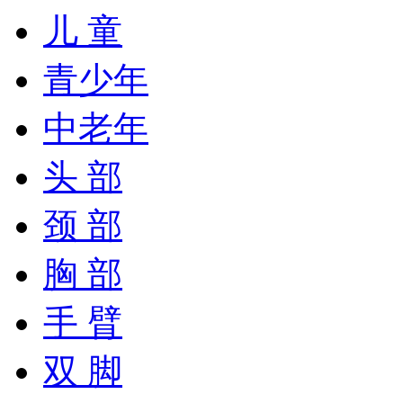
儿 童
青少年
中老年
头 部
颈 部
胸 部
手 臂
双 脚