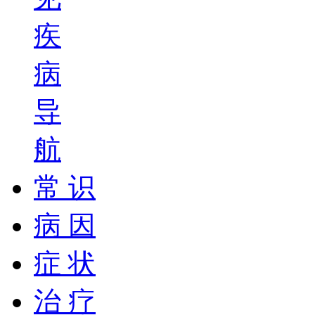
疾
病
导
航
常 识
病 因
症 状
治 疗