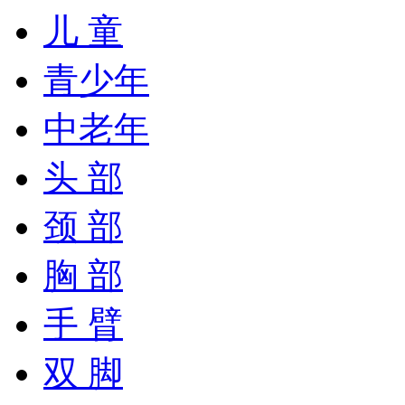
儿 童
青少年
中老年
头 部
颈 部
胸 部
手 臂
双 脚