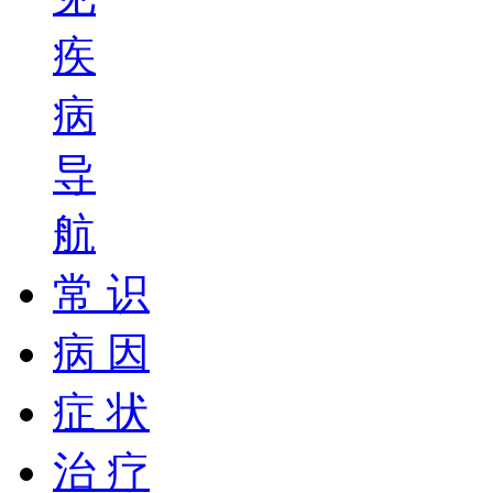
疾
病
导
航
常 识
病 因
症 状
治 疗