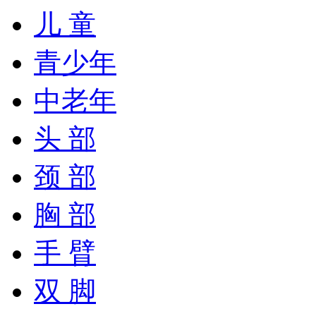
儿 童
青少年
中老年
头 部
颈 部
胸 部
手 臂
双 脚