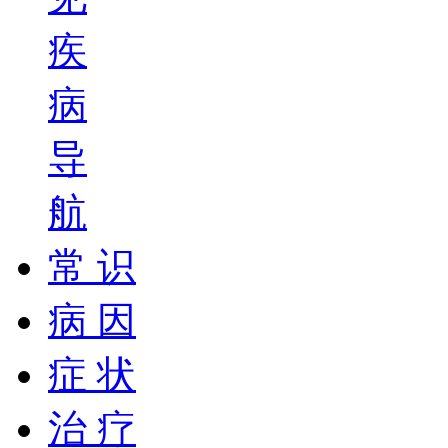
疾
病
导
航
常 识
病 因
症 状
治 疗