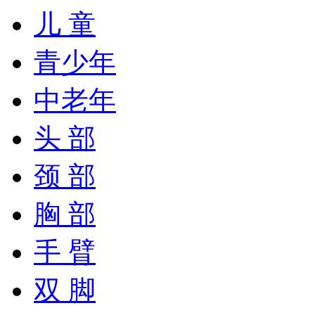
儿 童
青少年
中老年
头 部
颈 部
胸 部
手 臂
双 脚