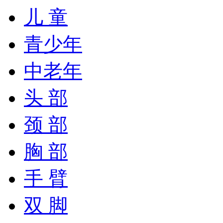
儿 童
青少年
中老年
头 部
颈 部
胸 部
手 臂
双 脚