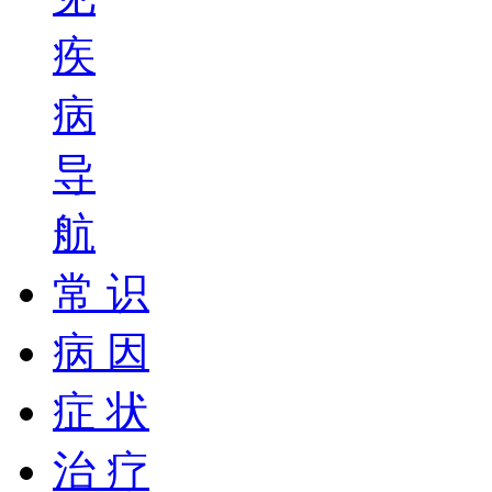
疾
病
导
航
常 识
病 因
症 状
治 疗