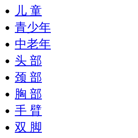
儿 童
青少年
中老年
头 部
颈 部
胸 部
手 臂
双 脚