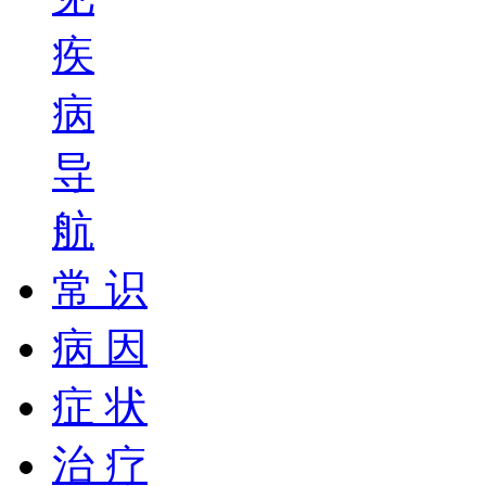
疾
病
导
航
常 识
病 因
症 状
治 疗