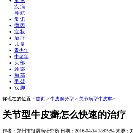
常 见
疾 病
导 航
常 识
病 因
症 状
治 疗
儿 童
青少年
中老年
头 部
颈 部
胸 部
手 臂
双 脚
你现在的位置：
首页
>
牛皮癣分型
>
关节病型牛皮癣
>
关节型牛皮癣怎么快速的治疗
作者：郑州市银屑病研究所 日期：2016-04-14 18:05:54 