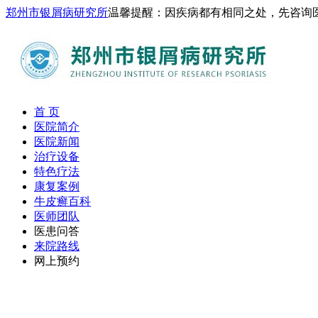
郑州市银屑病研究所
温馨提醒：因疾病都有相同之处，先咨询
首 页
医院简介
医院新闻
治疗设备
特色疗法
康复案例
牛皮癣百科
医师团队
医患问答
来院路线
网上预约